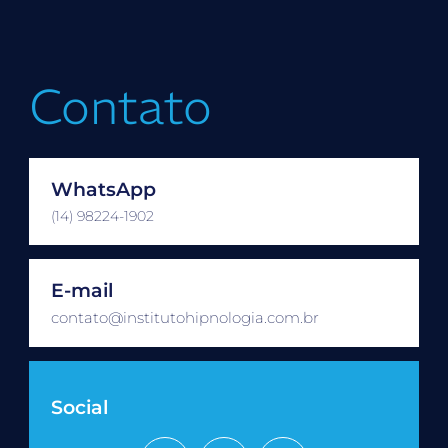
Contato
WhatsApp
(14) 98224-1902
E-mail
contato@institutohipnologia.com.br
Social